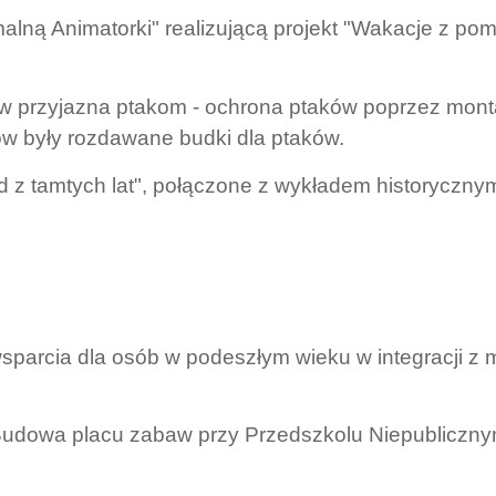
malną Animatorki" realizującą projekt "Wakacje z p
w przyjazna ptakom - ochrona ptaków poprzez mon
w były rozdawane budki dla ptaków.
łd z tamtych lat", połączone z wykładem historyczn
parcia dla osób w podeszłym wieku w integracji z
 "Budowa placu zabaw przy Przedszkolu Niepubliczn