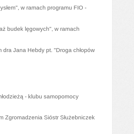
omysłem", w ramach programu FIO -
taż budek lęgowych", w ramach
ym dra Jana Hebdy pt. "Droga chłopów
 młodzieżą - klubu samopomocy
ym Zgromadzenia Sióstr Służebniczek