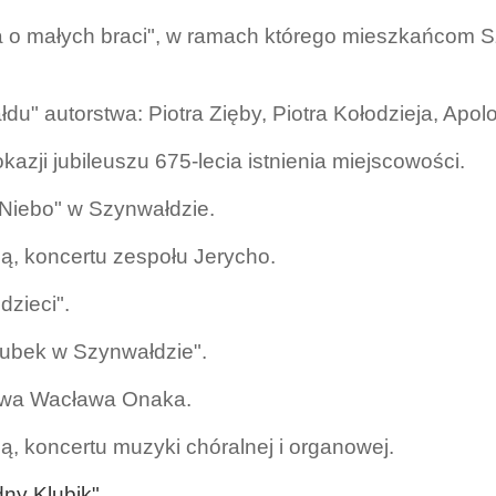
ba o małych braci", w ramach którego mieszkańcom 
" autorstwa: Piotra Zięby, Piotra Kołodzieja, Apolo
zji jubileuszu 675-lecia istnienia miejscowości.
 Niebo" w Szynwałdzie.
ią, koncertu zespołu Jerycho.
dzieci".
kubek w Szynwałdzie".
stwa Wacława Onaka.
ią, koncertu muzyki chóralnej i organowej.
ny Klubik".