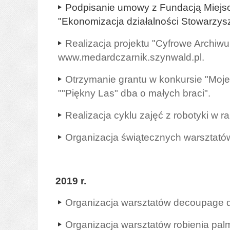
Podpisanie umowy z Fundacją Miejsc i
"Ekonomizacja działalności Stowarzys
Realizacja projektu "Cyfrowe Archiw
www.medardczarnik.szynwald.pl.
Otrzymanie grantu w konkursie "Moj
""Piękny Las" dba o małych braci".
Realizacja cyklu zajęć z robotyki w r
Organizacja świątecznych warsztatów 
2019 r.
Organizacja warsztatów decoupage dla
Organizacja warsztatów robienia palm