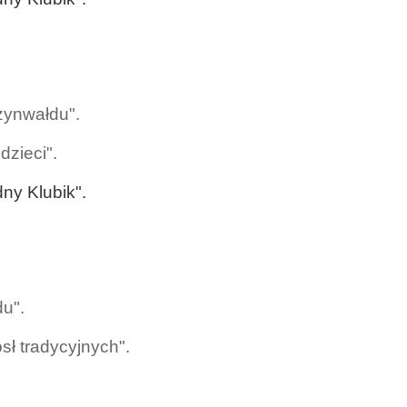
zynwałdu".
dzieci".
ny Klubik".
u".
sł tradycyjnych".