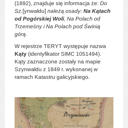
(1892), znajduje się informacja że:
Do
Sz.
[ynwałdu]
należą osady:
Na Kątach
od Pogórskiej Woli
, Na Polach od
Trzemeśny i Na Polach pod Świnią
górą
.
W rejestrze TERYT występuje nazwa
Kąty
(identyfikator SIMC 1051494).
Kąty zaznaczone zostały na mapie
Szynwałdu z 1849 r. wykonanej w
ramach Katastru galicyjskiego.