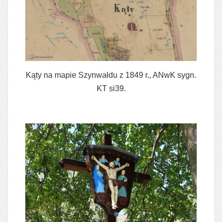
Kąty na mapie Szynwałdu z 1849 r., ANwK sygn.
KT si39.