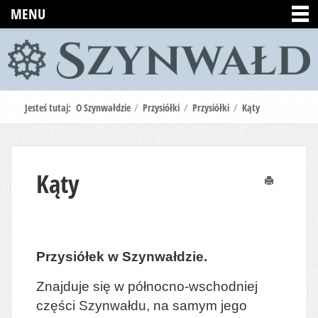
MENU
Jesteś tutaj:
O Szynwałdzie
/
Przysiółki
/
Przysiółki
/
Kąty
Kąty
Drukuj
Przysiółek w Szynwałdzie.
Znajduje się w północno-wschodniej
części Szynwałdu, na samym jego