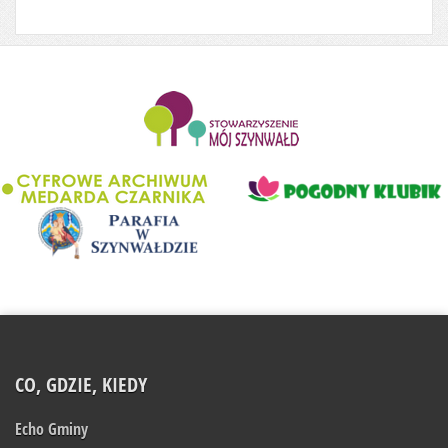
........................
CO, GDZIE, KIEDY
Echo Gminy