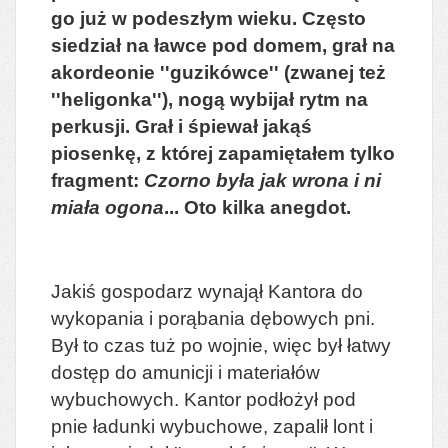
go już w podeszłym wieku. Często
siedział na ławce pod domem, grał na
akordeonie ''guzikówce'' (zwanej też
''heligonka''), nogą wybijał rytm na
perkusji. Grał i śpiewał jakąś
piosenkę, z której zapamiętałem tylko
fragment:
Czorno była jak wrona i ni
miała ogona
... Oto kilka anegdot.
Jakiś gospodarz wynajął Kantora do
wykopania i porąbania dębowych pni.
Był to czas tuż po wojnie, więc był łatwy
dostęp do amunicji i materiałów
wybuchowych. Kantor podłożył pod
pnie ładunki wybuchowe, zapalił lont i