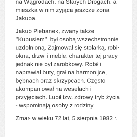
na Wągrodach, na Starych Drogach, a
mieszka w nim żyjąca jeszcze żona
Jakuba.
Jakub Plebanek, zwany także
''Kubusiem'', był osobą wszechstronnie
uzdolnioną. Zajmował się stolarką, robił
okna, drzwi i meble, charakter tej pracy
jednak nie był zarobkowy. Robił i
naprawiał buty, grał na harmonijce,
bębnach oraz skrzypcach. Często
akompaniował na weselach i
przyjęciach. Lubił tzw. zdrowy tryb życia
- wspominają osoby z rodziny.
Zmarł w wieku 72 lat, 5 sierpnia 1982 r.