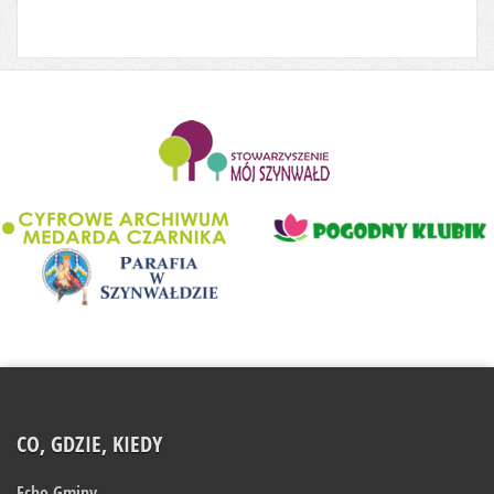
........................
CO, GDZIE, KIEDY
Echo Gminy