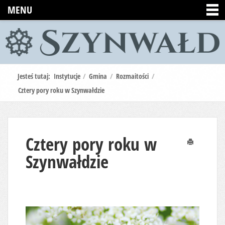
MENU
Jesteś tutaj:
Instytucje
/
Gmina
/
Rozmaitości
/
Cztery pory roku w Szynwałdzie
Cztery pory roku w
Drukuj
Szynwałdzie