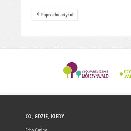
Poprzedni artykuł
........................
CO, GDZIE, KIEDY
Echo Gminy