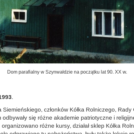
Dom parafialny w Szynwałdzie na początku lat 90. XX w.
-1993
.
ra Siemieńskiego, członków Kółka Rolniczego, Rady 
dbywały się różne akademie patriotyczne i religij
rganizowano różne kursy, działał sklep Kółka Rolnic
ła odprawiano tu nabożeństwa, były także lekcje reli