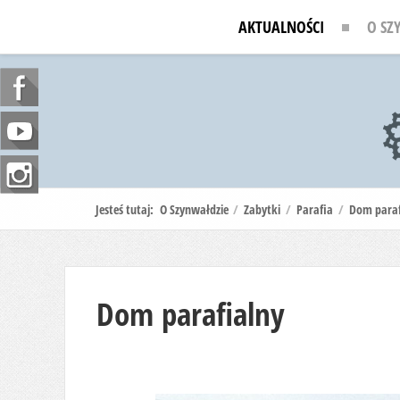
AKTUALNOŚCI
O SZ
Jesteś tutaj:
O Szynwałdzie
/
Zabytki
/
Parafia
/
Dom paraf
Dom parafialny