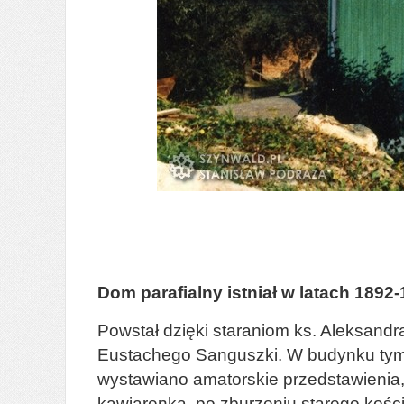
Dom parafialny istniał w latach 1892
Powstał dzięki staraniom ks. Aleksand
Eustachego Sanguszki. W budynku tym o
wystawiano amatorskie przedstawienia, o
kawiarenka, po zburzeniu starego kościo