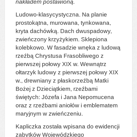
nakładem postawioną.
Ludowo-klasycystyczna. Na planie
prostokątna, murowana, tynkowana,
kryta dachówką. Dach dwuspadowy,
zwieńczony krzyżykiem. Sklepiona
kolebkowo. W fasadzie wnęka z ludową
rzeźbą Chrystusa Frasobliwego z
pierwszej połowy XIX w. Wewnątrz
ołtarzyk ludowy z pierwszej połowy XIX
w., drewniany z płaskorzeźbą Matki
Bożej z Dzieciątkiem, rzeźbami
świętych: Józefa i Jana Nepomucena
oraz z rzeźbami aniołów i emblematem
maryjnym w zwieńczeniu.
Kapliczka została wpisana do ewidencji
zabytków Wojewódzkiego