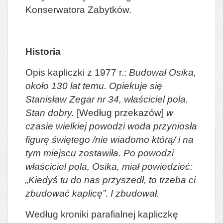
Konserwatora Zabytków.
Historia
Opis kapliczki z 1977 r.:
Budował Osika,
około 130 lat temu. Opiekuje się
Stanisław Zegar nr 34, właściciel pola.
Stan dobry.
[Według przekazów]
w
czasie wielkiej powodzi woda przyniosła
figurę świętego /nie wiadomo którą/ i na
tym miejscu zostawiła. Po powodzi
właściciel pola, Osika, miał powiedzieć:
„
Kiedyś tu do nas przyszedł, to trzeba ci
zbudować kaplicę”.
I zbudował.
Według kroniki parafialnej kapliczkę