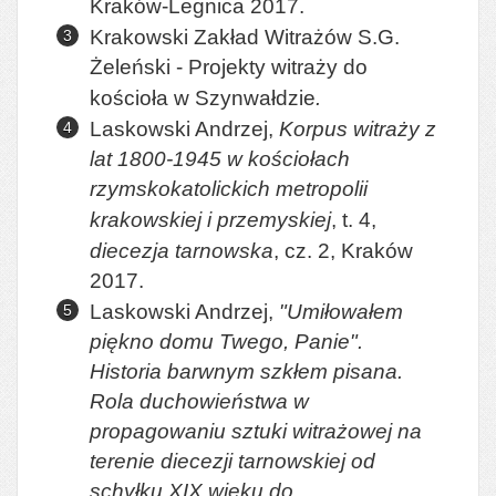
Kraków-Legnica 2017.
Krakowski Zakład Witrażów S.G.
Żeleński - Projekty witraży do
kościoła w Szynwałdzie
.
Laskowski Andrzej,
Korpus witraży z
lat 1800-1945 w kościołach
rzymskokatolickich metropolii
krakowskiej i przemyskiej
, t. 4,
diecezja tarnowska
, cz. 2, Kraków
2017.
Laskowski Andrzej,
"Umiłowałem
piękno domu Twego, Panie".
Historia barwnym szkłem pisana.
Rola duchowieństwa w
propagowaniu sztuki witrażowej na
terenie diecezji tarnowskiej od
schyłku XIX wieku do