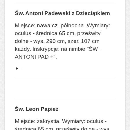
Św. Antoni Padewski z Dzieciątkiem
Miejsce: nawa cz. północna. Wymiary:
oculus - średnica 65 cm, prześwity
dolne - wys. 290 cm, szer. 107 cm
każdy. Inskrypcje: na nimbie "ŚW ·
ANTONI PAD +".
Św. Leon Papież
Miejsce: zakrystia. Wymiary: oculus -
średnica 65 cm, prześwity dolne - wys.