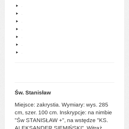
Św. Stanisław
Miejsce: zakrystia. Wymiary: wys. 285
cm, szer. 100 cm. Inskrypcje: na nimbie
"Św STANISŁAW +", na wstędze "KS.
ALEKSANDER SIEMIŃSKI".
Witraż