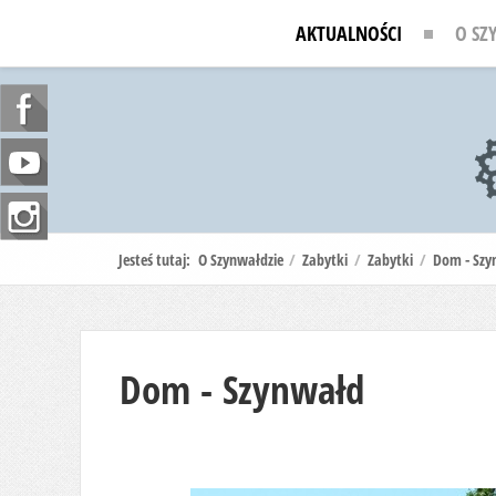
AKTUALNOŚCI
O SZ
Jesteś tutaj:
O Szynwałdzie
/
Zabytki
/
Zabytki
/
Dom - Szy
Dom - Szynwałd