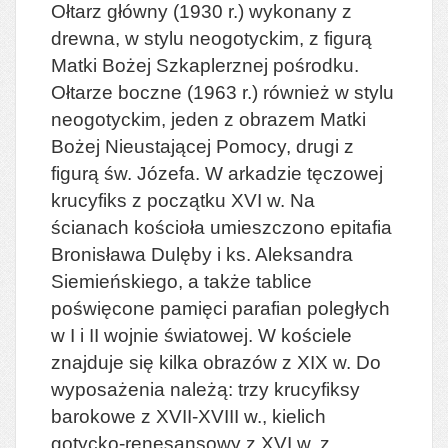
Ołtarz główny (1930 r.) wykonany z
drewna, w stylu neogotyckim, z figurą
Matki Bożej Szkaplerznej pośrodku.
Ołtarze boczne (1963 r.) również w stylu
neogotyckim, jeden z obrazem Matki
Bożej Nieustającej Pomocy, drugi z
figurą św. Józefa. W arkadzie tęczowej
krucyfiks z początku XVI w. Na
ścianach kościoła umieszczono epitafia
Bronisława Dulęby i ks. Aleksandra
Siemieńskiego, a także tablice
poświęcone pamięci parafian poległych
w I i II wojnie światowej. W kościele
znajduje się kilka obrazów z XIX w. Do
wyposażenia należą: trzy krucyfiksy
barokowe z XVII-XVIII w., kielich
gotycko-renesansowy z XVI w. z