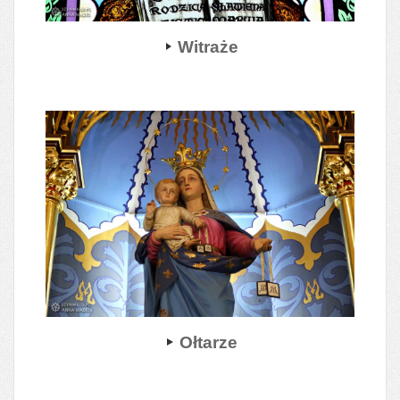
Witraże
Ołtarze