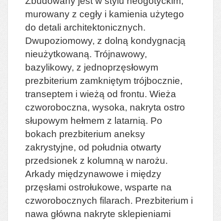
Zbudowany jest w stylu neogotyckim,
murowany z cegły i kamienia użytego
do detali architektonicznych.
Dwupoziomowy, z dolną kondygnacją
nieużytkowaną. Trójnawowy,
bazylikowy, z jednoprzęsłowym
prezbiterium zamkniętym trójbocznie,
transeptem i wieżą od frontu. Wieża
czworoboczna, wysoka, nakryta ostro
słupowym hełmem z latarnią. Po
bokach prezbiterium aneksy
zakrystyjne, od południa otwarty
przedsionek z kolumną w narożu.
Arkady międzynawowe i między
przęsłami ostrołukowe, wsparte na
czworobocznych filarach. Prezbiterium i
nawa główna nakryte sklepieniami