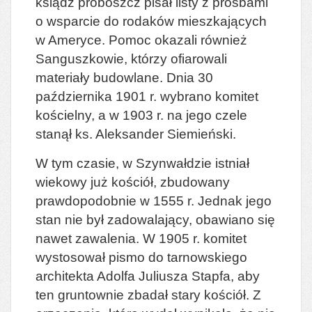
ksiądz proboszcz pisał listy z prośbami
o wsparcie do rodaków mieszkających
w Ameryce. Pomoc okazali również
Sanguszkowie, którzy ofiarowali
materiały budowlane. Dnia 30
października 1901 r. wybrano komitet
kościelny, a w 1903 r. na jego czele
stanął ks. Aleksander Siemieński.
W tym czasie, w Szynwałdzie istniał
wiekowy już kościół, zbudowany
prawdopodobnie w 1555 r. Jednak jego
stan nie był zadowalający, obawiano się
nawet zawalenia. W 1905 r. komitet
wystosował pismo do tarnowskiego
architekta Adolfa Juliusza Stapfa, aby
ten gruntownie zbadał stary kościół. Z