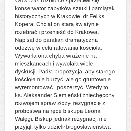
Wówczas rozbiórce sprzeciwił się
konserwator zabytków sztuki i pamiątek
historycznych w Krakowie, dr Feliks
Kopera. Chciał on starą świątynię
rozebrać i przenieść do Krakowa.
Napisał do parafian dramatyczną
odezwę w celu ratowania kościoła.
Wywarła ona chyba wrażenie na
mieszkańcach i wywołała wiele
dyskusji. Padła propozycja, aby starego
kościoła nie burzyć, ale go gruntownie
wyremontować i poszerzyć. Wtedy to
ks. Aleksander Siemieński zniechęcony
rozwojem spraw złożył rezygnację z
probostwa na ręce biskupa Leona
Wałęgi. Biskup jednak rezygnacji nie
przyjął, tylko udzielił błogosławieństwa