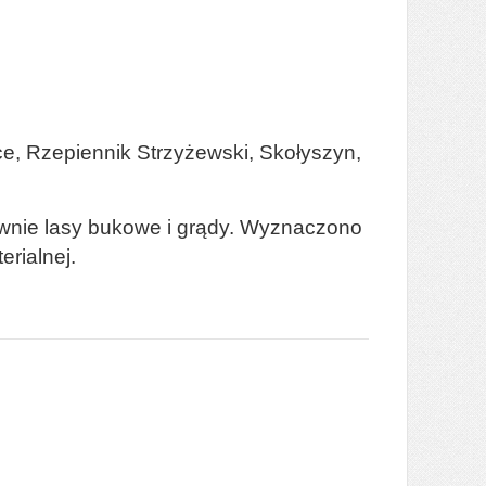
ce, Rzepiennik Strzyżewski, Skołyszyn,
ównie lasy bukowe i grądy. Wyznaczono
erialnej.