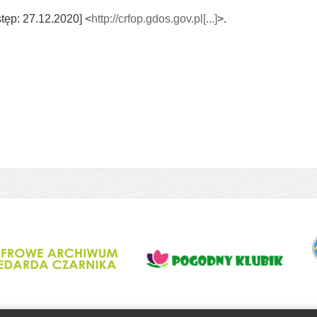
stęp: 27.12.2020] <
http://crfop.gdos.gov.pl[...]
>.