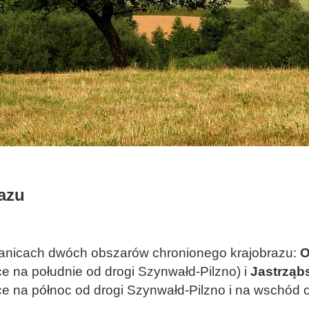
azu
granicach dwóch obszarów chronionego krajobrazu:
O
ce na południe od drogi Szynwałd-Pilzno) i
Jastrząb
ce na północ od drogi Szynwałd-Pilzno i na wschód