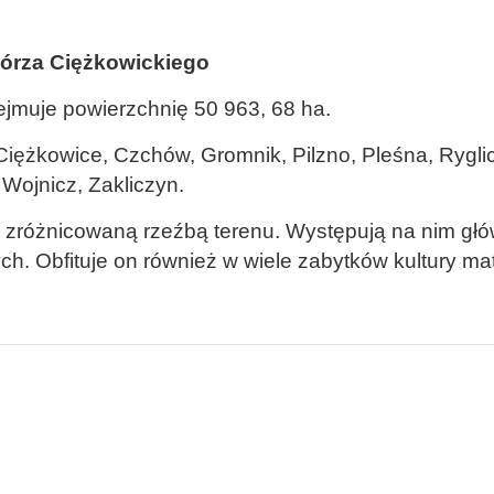
órza Ciężkowickiego
bejmuje powierzchnię 50 963, 68 ha.
Ciężkowice, Czchów, Gromnik, Pilzno, Pleśna, Rygli
Wojnicz, Zakliczyn.
e zróżnicowaną rzeźbą terenu. Występują na nim gł
h. Obfituje on również w wiele zabytków kultury mat