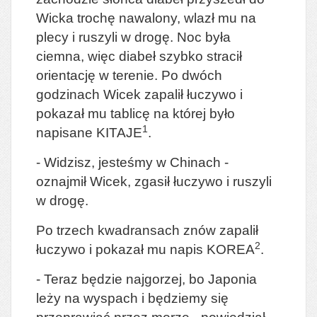
Wicka trochę nawalony, wlazł mu na
plecy i ruszyli w drogę. Noc była
ciemna, więc diabeł szybko stracił
orientację w terenie. Po dwóch
godzinach Wicek zapalił łuczywo i
pokazał mu tablicę na której było
1
napisane KITAJE
.
- Widzisz, jesteśmy w Chinach -
oznajmił Wicek, zgasił łuczywo i ruszyli
w drogę.
Po trzech kwadransach znów zapalił
2
łuczywo i pokazał mu napis KOREA
.
- Teraz będzie najgorzej, bo Japonia
leży na wyspach i będziemy się