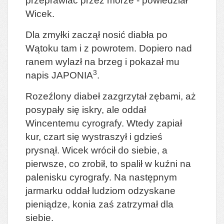
przeprawiać przez morze - powiedział
Wicek.
Dla zmyłki zaczął nosić diabła po
Wątoku tam i z powrotem. Dopiero nad
ranem wylazł na brzeg i pokazał mu
3
napis JAPONIA
.
Rozeźlony diabeł zazgrzytał zębami, aż
posypały się iskry, ale oddał
Wincentemu cyrografy. Wtedy zapiał
kur, czart się wystraszył i gdzieś
prysnął. Wicek wrócił do siebie, a
pierwsze, co zrobił, to spalił w kuźni na
palenisku cyrografy. Na następnym
jarmarku oddał ludziom odzyskane
pieniądze, konia zaś zatrzymał dla
siebie.