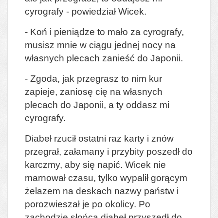
cyrografy - powiedział Wicek.
- Koń i pieniądze to mało za cyrografy,
musisz mnie w ciągu jednej nocy na
własnych plecach zanieść do Japonii.
- Zgoda, jak przegrasz to nim kur
zapieje, zaniosę cię na własnych
plecach do Japonii, a ty oddasz mi
cyrografy.
Diabeł rzucił ostatni raz karty i znów
przegrał, załamany i przybity poszedł do
karczmy, aby się napić. Wicek nie
marnował czasu, tylko wypalił gorącym
żelazem na deskach nazwy państw i
porozwieszał je po okolicy. Po
zachodzie słońca diabeł przyszedł do