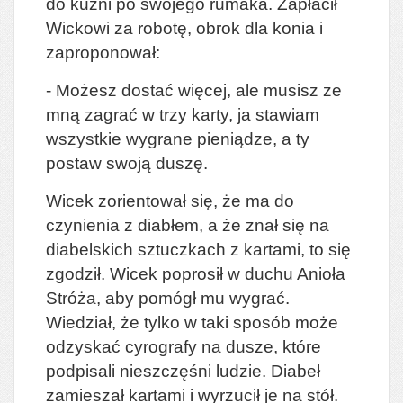
do kuźni po swojego rumaka. Zapłacił
Wickowi za robotę, obrok dla konia i
zaproponował:
- Możesz dostać więcej, ale musisz ze
mną zagrać w trzy karty, ja stawiam
wszystkie wygrane pieniądze, a ty
postaw swoją duszę.
Wicek zorientował się, że ma do
czynienia z diabłem, a że znał się na
diabelskich sztuczkach z kartami, to się
zgodził. Wicek poprosił w duchu Anioła
Stróża, aby pomógł mu wygrać.
Wiedział, że tylko w taki sposób może
odzyskać cyrografy na dusze, które
podpisali nieszczęśni ludzie. Diabeł
zamieszał kartami i wyrzucił je na stół.