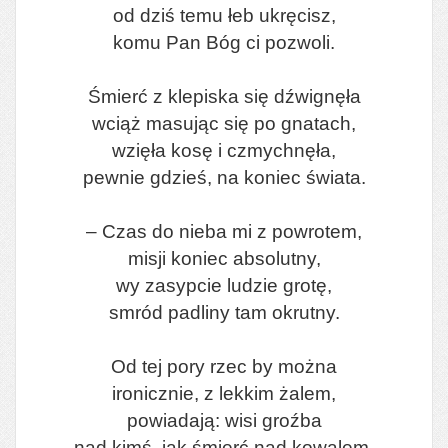
od dziś temu łeb ukręcisz,
komu Pan Bóg ci pozwoli.
Śmierć z klepiska się dźwignęła
wciąż masując się po gnatach,
wzięła kosę i czmychnęła,
pewnie gdzieś, na koniec świata.
– Czas do nieba mi z powrotem,
misji koniec absolutny,
wy zasypcie ludzie grotę,
smród padliny tam okrutny.
Od tej pory rzec by można
ironicznie, z lekkim żalem,
powiadają: wisi groźba
nad kimś, jak śmierć nad kowalem.