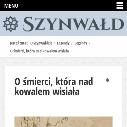
MENU
Jesteś tutaj:
O Szynwałdzie
/
Legendy
/
Legendy
/
O śmierci, która nad kowalem wisiała
O śmierci, która nad
Drukuj
kowalem wisiała