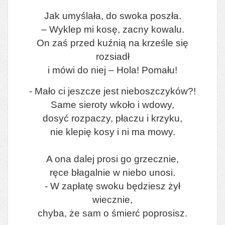
Jak umyślała, do swoka poszła.
– Wyklep mi kosę, zacny kowalu.
On zaś przed kuźnią na krześle się
rozsiadł
i mówi do niej – Hola! Pomału!
- Mało ci jeszcze jest nieboszczyków?!
Same sieroty wkoło i wdowy,
dosyć rozpaczy, płaczu i krzyku,
nie klepię kosy i ni ma mowy.
A ona dalej prosi go grzecznie,
ręce błagalnie w niebo unosi.
- W zapłatę swoku będziesz żył
wiecznie,
chyba, że sam o śmierć poprosisz.