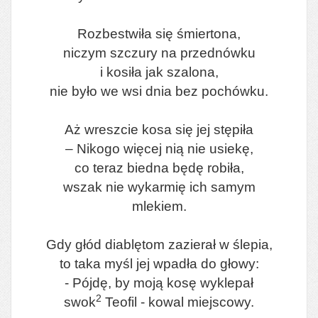
Rozbestwiła się śmiertona,
niczym szczury na przednówku
i kosiła jak szalona,
nie było we wsi dnia bez pochówku.
Aż wreszcie kosa się jej stępiła
– Nikogo więcej nią nie usiekę,
co teraz biedna będę robiła,
wszak nie wykarmię ich samym
mlekiem.
Gdy głód diablętom zazierał w ślepia,
to taka myśl jej wpadła do głowy:
- Pójdę, by moją kosę wyklepał
2
swok
Teofil - kowal miejscowy.