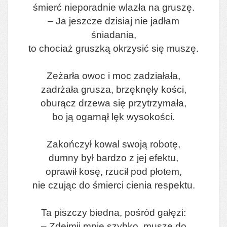
śmierć nieporadnie wlazła na gruszę.
– Ja jeszcze dzisiaj nie jadłam
śniadania,
to chociaż gruszką okrzysić się muszę.
Zeżarła owoc i moc zadziałała,
zadrżała grusza, brzęknęły kości,
oburącz drzewa się przytrzymała,
bo ją ogarnął lęk wysokości.
Zakończył kowal swoją robotę,
dumny był bardzo z jej efektu,
oprawił kosę, rzucił pod płotem,
nie czując do śmierci cienia respektu.
Ta piszczy biedna, pośród gałęzi:
– Zdejmij mnie szybko, muszę do