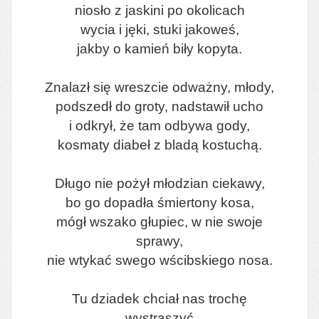
niosło z jaskini po okolicach
wycia i jęki, stuki jakoweś,
jakby o kamień biły kopyta.
Znalazł się wreszcie odważny, młody,
podszedł do groty, nadstawił ucho
i odkrył, że tam odbywa gody,
kosmaty diabeł z bladą kostuchą.
Długo nie pożył młodzian ciekawy,
bo go dopadła śmiertony kosa,
mógł wszako głupiec, w nie swoje
sprawy,
nie wtykać swego wścibskiego nosa.
Tu dziadek chciał nas trochę
wystraszyć