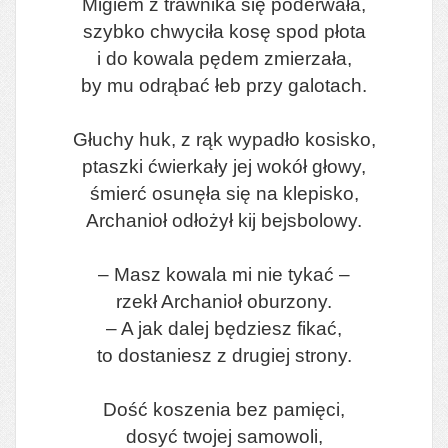
Migiem z trawnika się poderwała,
szybko chwyciła kosę spod płota
i do kowala pędem zmierzała,
by mu odrąbać łeb przy galotach.
Głuchy huk, z rąk wypadło kosisko,
ptaszki ćwierkały jej wokół głowy,
śmierć osunęła się na klepisko,
Archanioł odłożył kij bejsbolowy.
– Masz kowala mi nie tykać –
rzekł Archanioł oburzony.
– A jak dalej będziesz fikać,
to dostaniesz z drugiej strony.
Dość koszenia bez pamięci,
dosyć twojej samowoli,