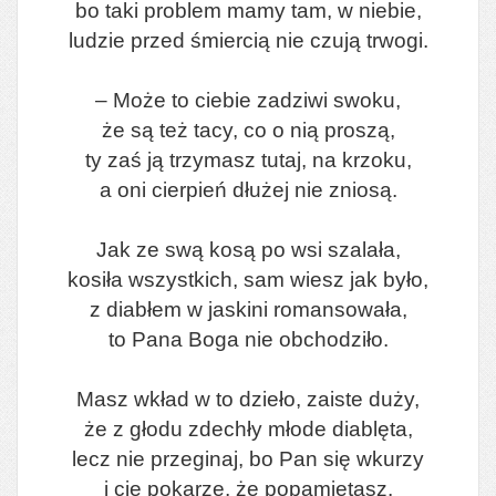
bo taki problem mamy tam, w niebie,
ludzie przed śmiercią nie czują trwogi.
– Może to ciebie zadziwi swoku,
że są też tacy, co o nią proszą,
ty zaś ją trzymasz tutaj, na krzoku,
a oni cierpień dłużej nie zniosą.
Jak ze swą kosą po wsi szalała,
kosiła wszystkich, sam wiesz jak było,
z diabłem w jaskini romansowała,
to Pana Boga nie obchodziło.
Masz wkład w to dzieło, zaiste duży,
że z głodu zdechły młode diablęta,
lecz nie przeginaj, bo Pan się wkurzy
i cię pokarze, że popamiętasz.