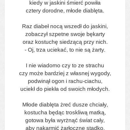
kiedy w jaskini śmierć powiła
cztery dorodne, młode diablęta.
Raz diabeł nocą wszedł do jaskini,
zobaczył szpetne swoje bękarty
oraz kostuchę siedzącą przy nich.
- Oj, trza uciekać, to nie są żarty.
I nie wiadomo czy to ze strachu
czy może bardziej z własnej wygody,
podwinął ogon i rachu-ciachu,
uciekł do piekła od swoich młodych.
Młode diablęta żreć dusze chciały,
kostucha będąc troskliwą matką,
gotowa była wyrżnąć świat cały,
aby nakarmić żarłoczne stadko.