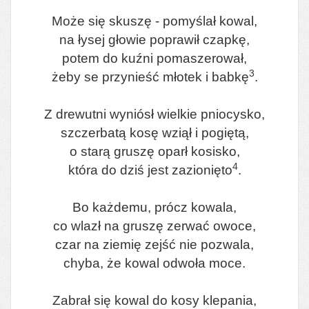
Może się skuszę - pomyślał kowal,
na łysej głowie poprawił czapkę,
potem do kuźni pomaszerował,
3
żeby se przynieść młotek i babkę
.
Z drewutni wyniósł wielkie pniocysko,
szczerbatą kosę wziął i pogiętą,
o starą gruszę oparł kosisko,
4
która do dziś jest zazionięto
.
Bo każdemu, prócz kowala,
co wlazł na gruszę zerwać owoce,
czar na ziemię zejść nie pozwala,
chyba, że kowal odwoła moce.
Zabrał się kowal do kosy klepania,