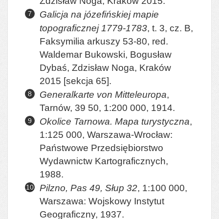
Zdzisław Noga, Kraków 2015.
Galicja na józefińskiej mapie
topograficznej 1779-1783
, t. 3, cz. B,
Faksymilia arkuszy 53-80, red.
Waldemar Bukowski, Bogusław
Dybaś, Zdzisław Noga, Kraków
2015 [sekcja 65].
Generalkarte von Mitteleuropa
,
Tarnów, 39 50, 1:200 000, 1914.
Okolice Tarnowa. Mapa turystyczna
,
1:125 000, Warszawa-Wrocław:
Państwowe Przedsiębiorstwo
Wydawnictw Kartograficznych,
1988.
Pilzno, Pas 49, Słup 32
, 1:100 000,
Warszawa: Wojskowy Instytut
Geograficzny, 1937.