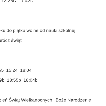
 13:26D 17:42D
łku do piątku wolne od nauki szkolnej
prócz świąt
55 15:24 18:04
:29b 13:55b 18:04b
dzień Świąt Wielkanocnych i Boże Narodzenie