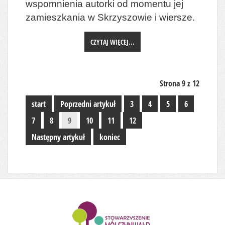
wspomnienia autorki od momentu jej
zamieszkania w Skrzyszowie i wiersze.
CZYTAJ WIĘCEJ...
Strona 9 z 12
start
Poprzedni artykuł
3
4
5
6
7
8
9
10
11
12
Następny artykuł
koniec
........................