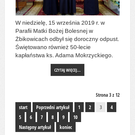
W niedzielę, 15 września 2019 r. w
Parafii Matki Bożej Bolesnej w
Żbikowicach odbył się doroczny odpust.
Świętowano również 50-lecie
kapłaństwa ks. Adama Mokrzyckiego.
CZYTAJ WIĘCEJ...
Strona 3 z 12
start
Poprzedni artykuł
1
2
3
4
5
6
7
8
9
10
Następny artykuł
koniec