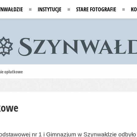
YNWAŁDZIE
INSTYTUCJE
STARE FOTOGRAFIE
KO
ie opłatkowe
kowe
Podstawowej nr 1 i Gimnazjum w Szynwałdzie odbył