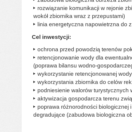
rozwiązanie komunikacji w rejonie z
wokół zbiornika wraz z przepustami)
linia energetyczna napowietrzna do 
Cel inwestycji:
ochrona przed powodzią terenów poło
retencjonowanie wody dla ewentualn
(poprawa bilansu wodno-gospodarczeg
wykorzystanie retencjonowanej wod
wykorzystania zbiornika do celów re
podniesienie walorów turystycznych w
aktywizacja gospodarcza terenu zwią
poprawa różnorodności biologicznej i
degradujące (zabudowa biologiczna ob