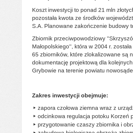
Koszt inwestycji to ponad 21 mln złot
pozostała kwota ze środków województw
S.A. Planowane zakończenie budowy to
Zbiornik przeciwpowodziowy ''Skrzyszó
Małopolskiego'', która w 2004 r. zosta
65 zbiorników, które zlokalizowane są
dokumentację projektową dla kolejnych 
Grybowie na terenie powiatu nowosąde
Zakres inwestycji obejmuje:
zapora czołowa ziemna wraz z urząd
odcinkowa regulacja potoku Korzeń p
przygotowanie czaszy zbiornika i ob
zabudowa biologiczna obrzeża zbior