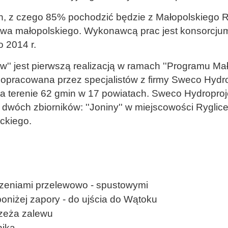
ych, z czego 85% pochodzić będzie z Małopolskieg
a małopolskiego. Wykonawcą prac jest konsorcjum f
 2014 r.
w'' jest pierwszą realizacją w ramach ''Programu M
ła opracowana przez specjalistów z firmy Sweco Hyd
 na terenie 62 gmin w 17 powiatach. Sweco Hydropro
dwóch zbiorników: ''Joniny'' w miejscowości Ryglice,
ckiego.
zeniami przelewowo - spustowymi
oniżej zapory - do ujścia do Wątoku
rzeża zalewu
nika