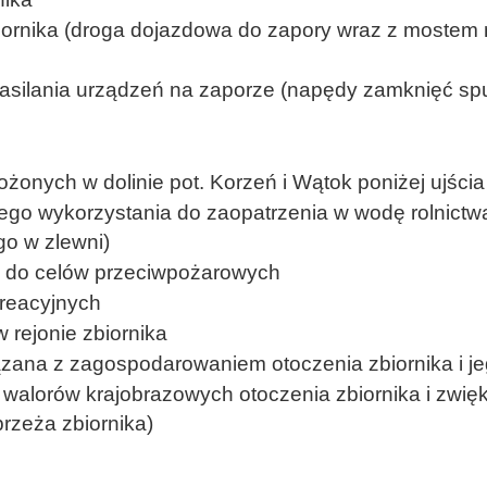
biornika (droga dojazdowa do zapory wraz z mostem
zasilania urządzeń na zaporze (napędy zamknięć spu
żonych w dolinie pot. Korzeń i Wątok poniżej ujścia
ego wykorzystania do zaopatrzenia w wodę rolnictw
o w zlewni)
y do celów przeciwpożarowych
kreacyjnych
 rejonie zbiornika
zana z zagospodarowaniem otoczenia zbiornika i jeg
 walorów krajobrazowych otoczenia zbiornika i zwię
rzeża zbiornika)