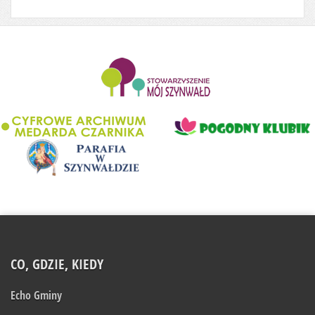
........................
CO, GDZIE, KIEDY
Echo Gminy