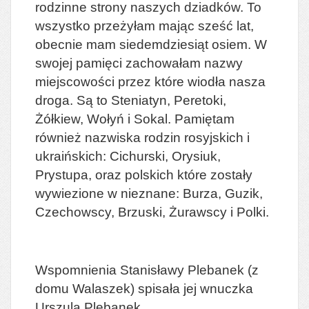
rodzinne strony naszych dziadków. To
wszystko przeżyłam mając sześć lat,
obecnie mam siedemdziesiąt osiem. W
swojej pamięci zachowałam nazwy
miejscowości przez które wiodła nasza
droga. Są to Steniatyn, Peretoki,
Żółkiew, Wołyń i Sokal. Pamiętam
również nazwiska rodzin rosyjskich i
ukraińskich: Cichurski, Orysiuk,
Prystupa, oraz polskich które zostały
wywiezione w nieznane: Burza, Guzik,
Czechowscy, Brzuski, Żurawscy i Polki.
Wspomnienia Stanisławy Plebanek (z
domu Walaszek) spisała jej wnuczka
Urszula Plebanek.