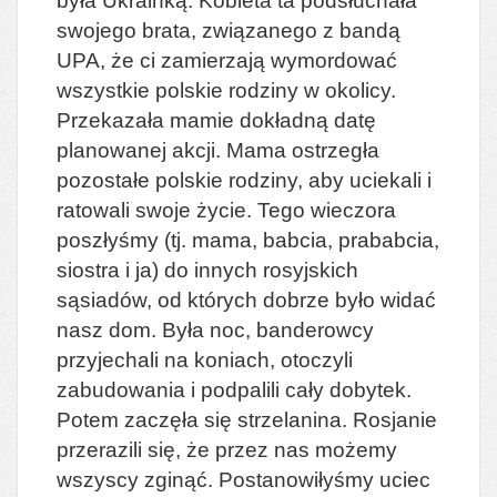
była Ukrainką. Kobieta ta podsłuchała
swojego brata, związanego z bandą
UPA, że ci zamierzają wymordować
wszystkie polskie rodziny w okolicy.
Przekazała mamie dokładną datę
planowanej akcji. Mama ostrzegła
pozostałe polskie rodziny, aby uciekali i
ratowali swoje życie. Tego wieczora
poszłyśmy (tj. mama, babcia, prababcia,
siostra i ja) do innych rosyjskich
sąsiadów, od których dobrze było widać
nasz dom. Była noc, banderowcy
przyjechali na koniach, otoczyli
zabudowania i podpalili cały dobytek.
Potem zaczęła się strzelanina. Rosjanie
przerazili się, że przez nas możemy
wszyscy zginąć. Postanowiłyśmy uciec