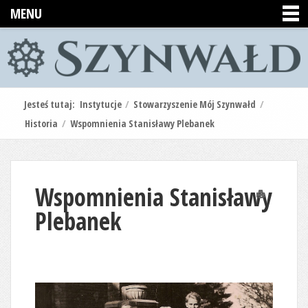
MENU
Jesteś tutaj:
Instytucje
/
Stowarzyszenie Mój Szynwałd
/
Historia
/
Wspomnienia Stanisławy Plebanek
Wspomnienia Stanisławy
Drukuj
Plebanek