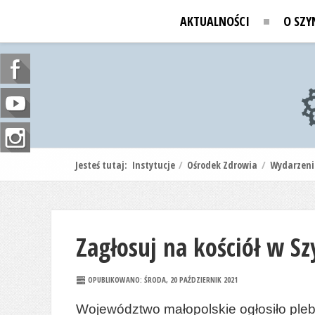
AKTUALNOŚCI
O SZY
Jesteś tutaj:
Instytucje
/
Ośrodek Zdrowia
/
Wydarzeni
Zagłosuj na kościół w S
OPUBLIKOWANO: ŚRODA, 20 PAŹDZIERNIK 2021
Województwo małopolskie ogłosiło pleb