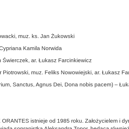
łowacki, muz. ks. Jan Żukowski
 Cypriana Kamila Norwida
n Świerczek, ar. Łukasz Farcinkiewicz
er Piotrowski, muz. Feliks Nowowiejski, ar. Łukasz Fa
rtorium, Sanctus, Agnus Dei, Dona nobis pacem) – Łu
RANTES istnieje od 1985 roku. Założycielem i dyr
iada sopranistka Aleksandra Topor, będąca również