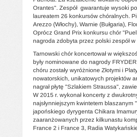
Orantes". Zespół gwarantuje wysoki po
laureatem 26 konkursów chóralnych. P
Arezzo (Włochy), Warnie (Bułgaria), Flo
Oprócz Grand Prix konkursu chór "Puell
nagroda zdobyta przez polski zespół w h
Tarnowski chór koncertował w większośc
były nominowane do nagrody FRYDERYK
chóru zostały wyróżnione Złotymi i Pl
nowatorskich, unikatowych projektów ar
nagrał płytę "Szlakiem Straussa", zawie
W 2015 r. wykonał koncerty z dwukrotn
najsłynniejszym kwintetem blaszanym "C
japońskiego dyrygenta Chikara Imamur
zaaranżowanych przez kilkunastu kompoz
France 2 i France 3, Radia Watykańskie