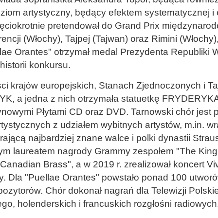
ziom artystyczny, będący efektem systematycznej i 
ięciokrotnie pretendował do Grand Prix międzynaro
rencji (Włochy), Tajpej (Tajwan) oraz Rimini (Włochy
ae Orantes" otrzymał medal Prezydenta Republiki Wł
istorii konkursu.
i krajów europejskich, Stanach Zjednoczonych i Taj
, a jedna z nich otrzymała statuetkę FRYDERYKA
atynowymi Płytami CD oraz DVD. Tarnowski chór jest
tystycznych z udziałem wybitnych artystów, m.in. wr
rającą najbardziej znane walce i polki dynastii Stra
ym laureatem nagrody Grammy zespołem "The King’s
anadian Brass", a w 2019 r. zrealizował koncert Vi
y. Dla "Puellae Orantes" powstało ponad 100 utw
ytorów. Chór dokonał nagrań dla Telewizji Polskiej i
go, holenderskich i francuskich rozgłośni radiowych