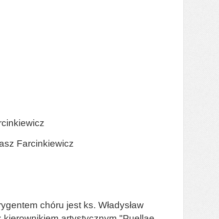
rcinkiewicz
kasz Farcinkiewicz
ygentem chóru jest ks. Władysław
 kierownikiem artystycznym "Puellae