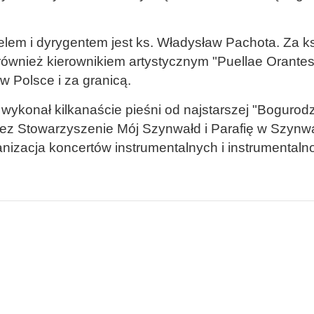
cielem i dyrygentem jest ks. Władysław Pachota.
Za k
również kierownikiem artystycznym "Puellae Orantes
w Polsce i za granicą.
ykonał kilkanaście pieśni od najstarszej "Bogurodzi
ez Stowarzyszenie Mój Szynwałd i Parafię w Szynw
izacja koncertów instrumentalnych i instrumentaln