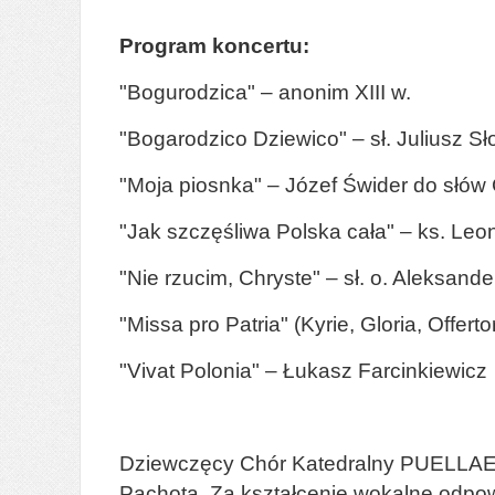
Program koncertu:
"Bogurodzica" – anonim XIII w.
"Bogarodzico Dziewico" – sł. Juliusz S
"Moja piosnka" – Józef Świder do słów
"Jak szczęśliwa Polska cała" – ks. Leo
"Nie rzucim, Chryste" – sł. o. Aleksand
"Missa pro Patria" (Kyrie, Gloria, Offe
"Vivat Polonia" – Łukasz Farcinkiewicz
Dziewczęcy Chór Katedralny PUELLAE O
Pachota. Za kształcenie wokalne odpow