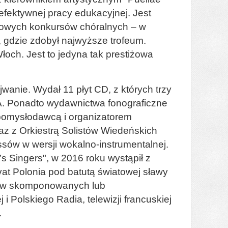
efektywnej pracy edukacyjnej. Jest
dowych konkursów chóralnych – w
), gdzie zdobył najwyższe trofeum.
och. Jest to jedyna tak prestiżowa
wanie. Wydał 11 płyt CD, z których trzy
. Ponadto wydawnictwa fonograficzne
 pomysłodawcą i organizatorem
az z Orkiestrą Solistów Wiedeńskich
ussów w wersji wokalno-instrumentalnej.
 Singers", w 2016 roku wystąpił z
vat Polonia pod batutą światowej sławy
orów skomponowanych lub
 Polskiego Radia, telewizji francuskiej
.