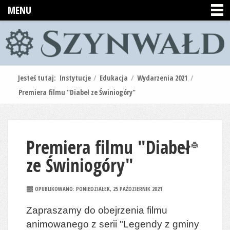
MENU
Jesteś tutaj:
Instytucje
/
Edukacja
/
Wydarzenia 2021
/
Premiera filmu "Diabeł ze Świniogóry"
Premiera filmu "Diabeł
Drukuj
ze Świniogóry"
OPUBLIKOWANO: PONIEDZIAŁEK, 25 PAŹDZIERNIK 2021
Zapraszamy do obejrzenia filmu
animowanego z serii "Legendy z gminy