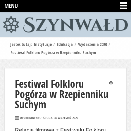
MENU
Jesteś tutaj:
Instytucje
/
Edukacja
/
Wydarzenia 2020
/
Festiwal Folkloru Pogórza w Rzepienniku Suchym
Festiwal Folkloru
Drukuj
Pogórza w Rzepienniku
Suchym
OPUBLIKOWANO: ŚRODA, 30 WRZESIEŃ 2020
Relacja filmowa z Festiwalu Folkloru