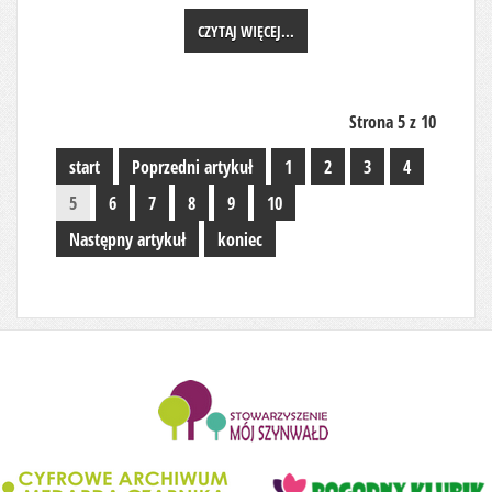
CZYTAJ WIĘCEJ...
Strona 5 z 10
start
Poprzedni artykuł
1
2
3
4
5
6
7
8
9
10
Następny artykuł
koniec
........................