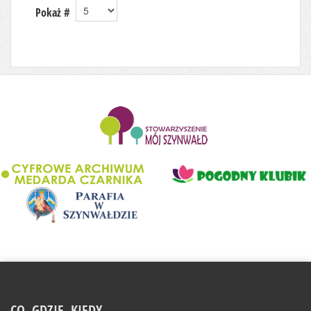
Pokaż #
........................
CO, GDZIE, KIEDY