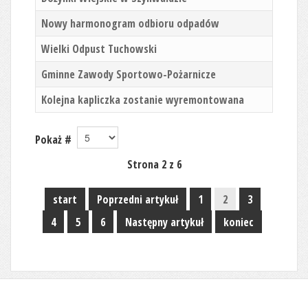
Nowy harmonogram odbioru odpadów
Wielki Odpust Tuchowski
Gminne Zawody Sportowo-Pożarnicze
Kolejna kapliczka zostanie wyremontowana
Pokaż #
Strona 2 z 6
start
Poprzedni artykuł
1
2
3
4
5
6
Następny artykuł
koniec